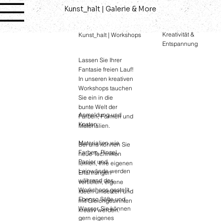
Kunst_halt | Galerie & More
Kreativität &
Kunst_halt | Workshops
Entspannung
Lassen Sie Ihrer
Fantasie freien Lauf!
In unseren kreativen
Workshops tauchen
Sie ein in die
bunte Welt der
Anmeldung und
Farben, Formen und
Kosten:
Materialien.
Materialien wie
Bei uns können Sie
Farben, Pinsel,
neue Techniken
Papier und
lernen, Ihre eigenen
Leinwände werden
Erfahrungen
während des
vertiefen, eigene
Workshops gestellt.
Ideen umsetzen und
Ebenso Säfte und
mit Gleichgesinnten
Wasser. Sie können
kreativ werden.
gern eigenes