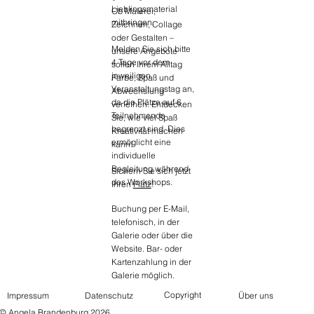
Lieblingsmaterial
Ob Malerei,
mitbringen.
Zeichnen, Collage
oder Gestalten –
Melden Sie sich bitte
unsere Angebote
4 Tage vor dem
sollen Ihrem Alltag
jeweiligen
Farbe, Spaß und
Veranstaltungstag an,
Abwechslung
da die Plätze auf 6
verleihen. Entdecken
Teilnehmende
Sie, wie viel Spaß
begrenzt sind. Dies
Kreativität machen
ermöglicht eine
kann!
individuelle
Begleitung während
Sichern Sie sich jetzt
des Workshops.
Ihren
Platz
!
Buchung per E-Mail,
telefonisch, in der
Galerie oder über die
Website. Bar- oder
Kartenzahlung in der
Galerie möglich.
Copyright
Über uns
Impressum
Datenschutz
© Angela Brandenburg 2026